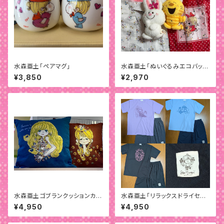
水森亜土「ペアマグ」
水森亜土「ぬいぐるみエコバッ
グ」
¥3,850
¥2,970
水森亜土ゴブランクッションカバ
水森亜土「リラックスドライセット
ー
アップ」
¥4,950
¥4,950