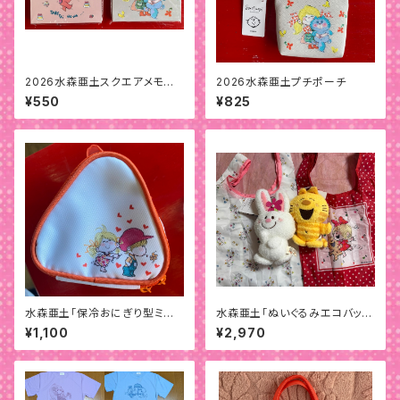
2026水森亜土スクエアメモパッ
2026水森亜土プチポーチ
ド
¥550
¥825
水森亜土「保冷おにぎり型ミニラ
水森亜土「ぬいぐるみエコバッ
ンチバッグ」
グ」
¥1,100
¥2,970