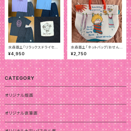
水森亜土「リラックスドライセット
水森亜土「ネットバッグ/おせんた
アップ」
く」
¥4,950
¥2,750
CATEGORY
オリジナル版画
オリジナル直筆画
オリジナル水彩・パステル画