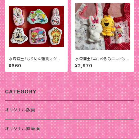
水森亜土「ちりめん雑貨マグネッ
水森亜土「ぬいぐるみエコバッ
ト」
グ」
¥660
¥2,970
CATEGORY
オリジナル版画
オリジナル直筆画