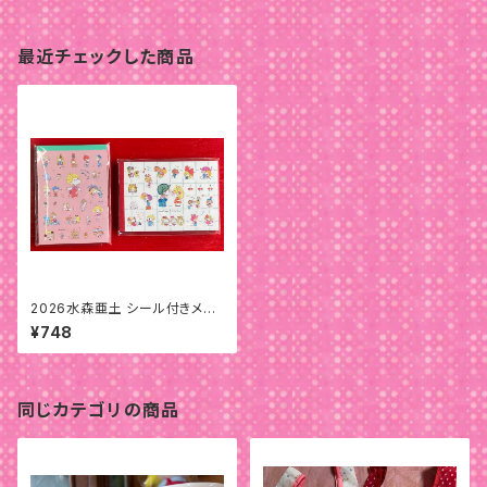
最近チェックした商品
2026水森亜土 シール付きメモ
パッド
¥748
同じカテゴリの商品