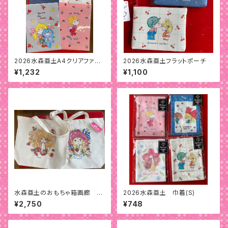
2026水森亜土A4クリアファイ
2026水森亜土フラットポーチ
ル(4枚)セット
¥1,232
¥1,100
水森亜土のおもちゃ箱画廊 BI
2026水森亜土 巾着(S)
Gトートバッグ
¥2,750
¥748