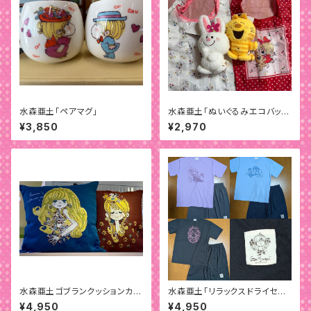
水森亜土「ペアマグ」
水森亜土「ぬいぐるみエコバッ
グ」
¥3,850
¥2,970
水森亜土ゴブランクッションカバ
水森亜土「リラックスドライセット
ー
アップ」
¥4,950
¥4,950