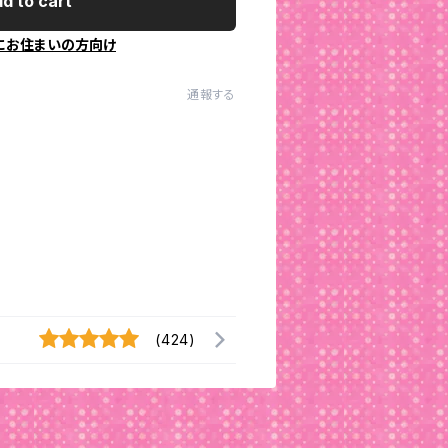
d to cart
にお住まいの方向け
通報する
(424)