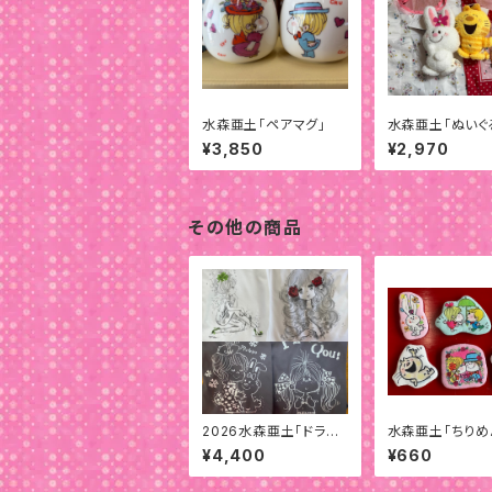
水森亜土「ペアマグ」
水森亜土「ぬいぐ
コバッグ」
¥3,850
¥2,970
その他の商品
2026水森亜土「ドライ
水森亜土「ちりめ
クールタッチTシャツ」
マグネット」
¥4,400
¥660