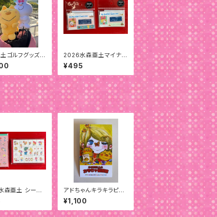
土ゴルフグッズド
2026水森亜土マイナン
ー用ヘッドカバー
バーカードケース
00
¥495
6水森亜土 シール
アドちゃんキラキラピン
モパッド
バッジ「ウォンテッド」
8
¥1,100