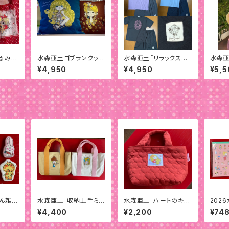
るみエ
水森亜土ゴブランクッシ
水森亜土「リラックスド
水森亜
ョンカバー
ライセットアップ」
ライバ
¥4,950
¥4,950
¥5,5
ん雑貨
水森亜土「収納上手ミニ
水森亜土「ハートのキル
202
トート」
ティングランチバッグ」
付きメ
¥4,400
¥2,200
¥74