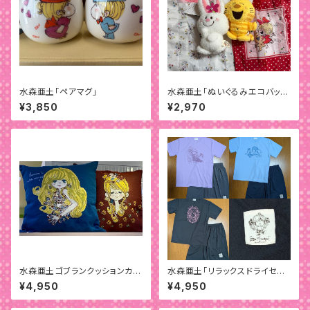
水森亜土「ペアマグ」
水森亜土「ぬいぐるみエコバッ
グ」
¥3,850
¥2,970
水森亜土ゴブランクッションカバ
水森亜土「リラックスドライセット
ー
アップ」
¥4,950
¥4,950