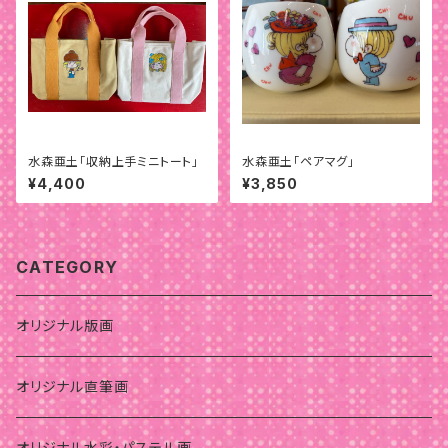
水森亜土「収納上手ミニトート」
水森亜土「ペアマグ」
¥4,400
¥3,850
CATEGORY
オリジナル版画
オリジナル直筆画
オリジナル水彩・パステル画