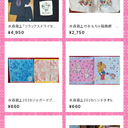
水森亜土「リラックスドライセット
水森亜土のおもちゃ箱画廊 BI
アップ」
Gトートバッグ
¥4,950
¥2,750
水森亜土2026ジャガードプチタ
水森亜土2026ハンドタオル
オルアップリケ付
¥660
¥660