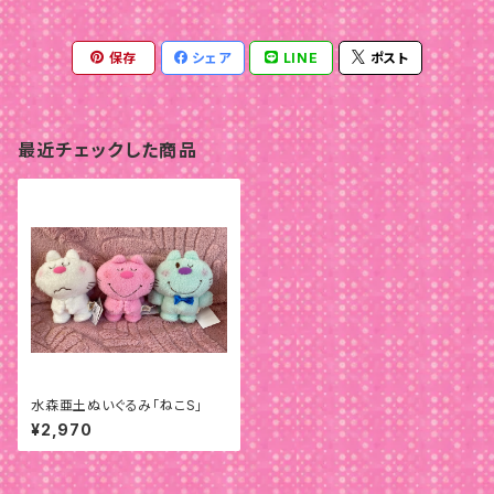
保存
シェア
LINE
ポスト
最近チェックした商品
水森亜土ぬいぐるみ「ねこS」
¥2,970