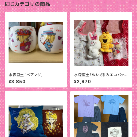
同じカテゴリの商品
水森亜土「ペアマグ」
水森亜土「ぬいぐるみエコバッ
グ」
¥3,850
¥2,970