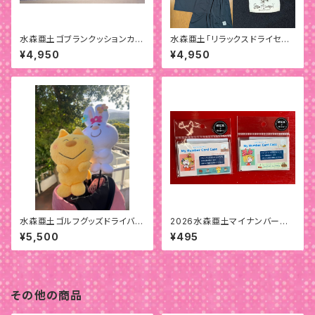
水森亜土ゴブランクッションカバ
水森亜土「リラックスドライセット
ー
アップ」
¥4,950
¥4,950
水森亜土ゴルフグッズドライバー
2026水森亜土マイナンバーカ
用ヘッドカバー
ードケース
¥5,500
¥495
その他の商品