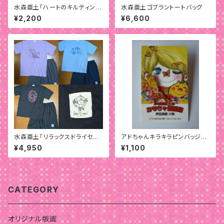
水森亜土「ハートのキルティング
水森亜土ゴブラントートバッグ
ランチバッグ」
¥2,200
¥6,600
水森亜土「リラックスドライセット
アドちゃんキラキラピンバッジ
アップ」
「セ・シック」
¥4,950
¥1,100
CATEGORY
オリジナル版画