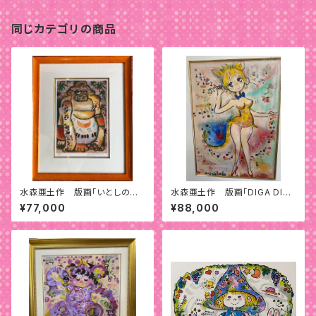
同じカテゴリの商品
水森亜土作 版画「いとしのジ
水森亜土作 版画「DIGA DIGA
ョージア」
DOO」
¥77,000
¥88,000