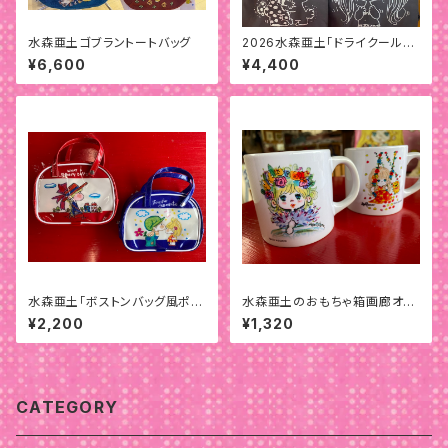
水森亜土ゴブラントートバッグ
2026水森亜土「ドライクールタ
ッチTシャツ」
¥6,600
¥4,400
水森亜土「ボストンバッグ風ポー
水森亜土のおもちゃ箱画廊オリ
チ」
ジナル「小ちゃいマグカップ」
¥2,200
¥1,320
CATEGORY