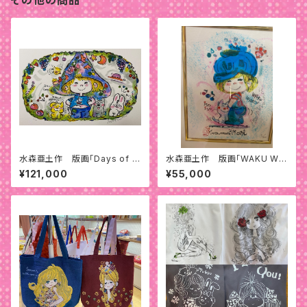
その他の商品
水森亜土作 版画「Days of W
水森亜土作 版画「WAKU WA
ine」
KU」
¥121,000
¥55,000