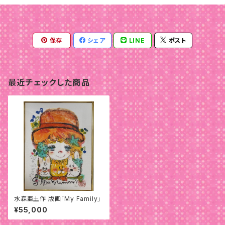
保存
シェア
LINE
ポスト
最近チェックした商品
水森亜土作 版画「My Family」
¥55,000