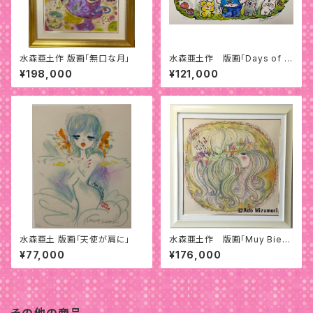
水森亜土作 版画「無口な月」
水森亜土作 版画「Days of W
ine」
¥198,000
¥121,000
水森亜土 版画「天使が肩に」
水森亜土作 版画「Muy Bien
(ステキじゃない？）」
¥77,000
¥176,000