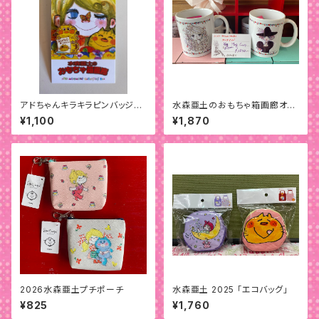
アドちゃんキラキラピンバッジ
水森亜土のおもちゃ箱画廊オリ
「ウォンテッド」
ジナル『 BIG MUG CUP』
¥1,100
¥1,870
2026水森亜土プチポーチ
水森亜土 2025 「エコバッグ」
¥825
¥1,760