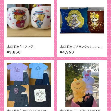
水森亜土「ペアマグ」
水森亜土ゴブランクッションカバ
ー
¥3,850
¥4,950
水森亜土「リラックスドライセット
水森亜土ゴルフグッズドライバー