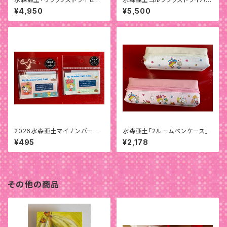
アップ」
用ヘッドカバー
¥4,950
¥5,500
2026水森亜土マイナンバーカ
水森亜土「2ルームペンケース」
ードケース
¥495
¥2,178
その他の商品