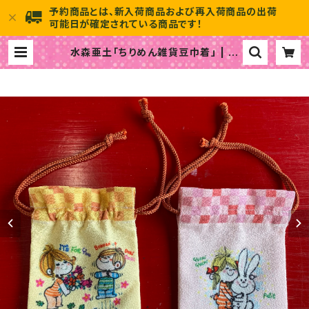
予約商品とは、新入荷商品および再入荷商品の出荷
可能日が確定されている商品です！
水森亜土「ちりめん雑貨豆巾着」 | 水
森亜土のおもちゃ箱画廊 official