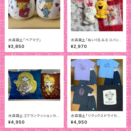
水森亜土「ペアマグ」
水森亜土「ぬいぐるみエコバッ
グ」
¥3,850
¥2,970
水森亜土ゴブランクッションカバ
水森亜土「リラックスドライセット
ー
アップ」
¥4,950
¥4,950