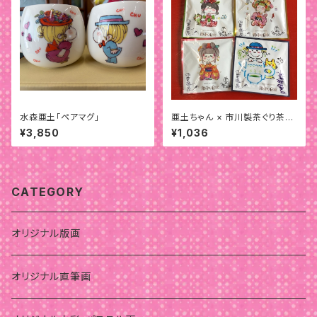
水森亜土「ペアマグ」
亜土ちゃん × 市川製茶ぐり茶テ
ィーバッグ（2個入) 8 袋セット
¥3,850
¥1,036
CATEGORY
オリジナル版画
オリジナル直筆画