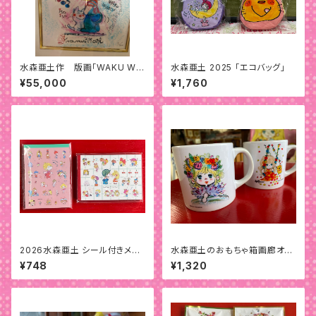
水森亜土作 版画「WAKU WA
水森亜土 2025 「エコバッグ」
KU」
¥55,000
¥1,760
2026水森亜土 シール付きメモ
水森亜土のおもちゃ箱画廊オリ
パッド
ジナル「小ちゃいマグカップ」
¥748
¥1,320