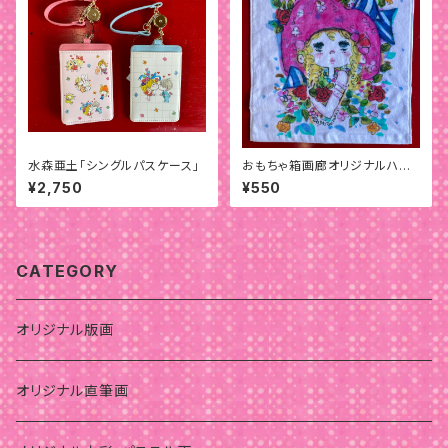
水森亜土「シングルパスケース」
おもちゃ箱画廊オリジナルハン
ドタオル「アンシャンテ」
¥2,750
¥550
CATEGORY
オリジナル版画
オリジナル直筆画