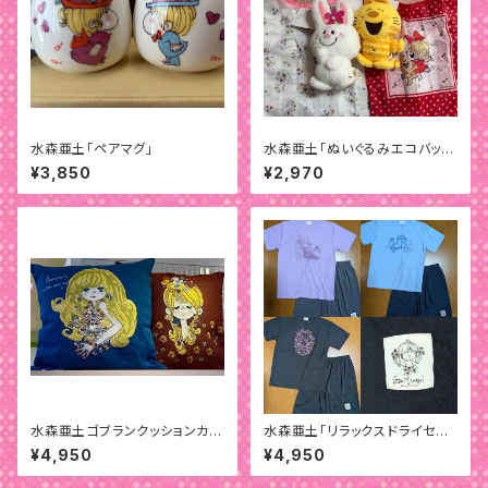
水森亜土「ペアマグ」
水森亜土「ぬいぐるみエコバッ
グ」
¥3,850
¥2,970
水森亜土ゴブランクッションカバ
水森亜土「リラックスドライセット
ー
アップ」
¥4,950
¥4,950