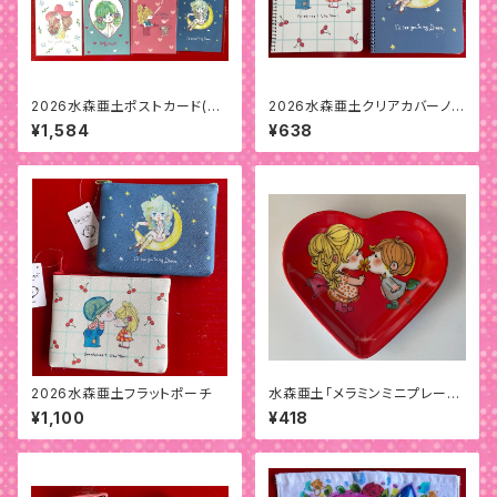
2026水森亜土ポストカード(８
2026水森亜土クリアカバーノー
枚)セット
ト(B6)
¥1,584
¥638
2026水森亜土フラットポーチ
水森亜土「メラミンミニプレート
(ハート)」
¥1,100
¥418