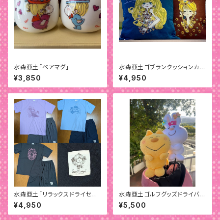
水森亜土「ペアマグ」
水森亜土ゴブランクッションカバ
ー
¥3,850
¥4,950
水森亜土「リラックスドライセット
水森亜土ゴルフグッズドライバー
アップ」
用ヘッドカバー
¥4,950
¥5,500