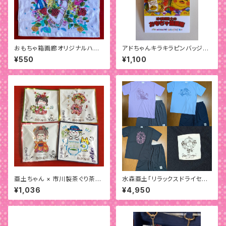
おもちゃ箱画廊オリジナルハン
アドちゃんキラキラピンバッジ
ドタオル「アンシャンテ」
「ウォンテッド」
¥550
¥1,100
亜土ちゃん × 市川製茶ぐり茶テ
水森亜土「リラックスドライセット
ィーバッグ（2個入) 8 袋セット
アップ」
¥1,036
¥4,950