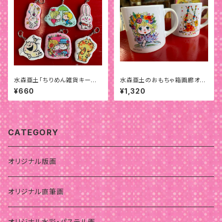
水森亜土「ちりめん雑貨キーホ
水森亜土のおもちゃ箱画廊オリ
ルダー」
ジナル「小ちゃいマグカップ」
¥660
¥1,320
CATEGORY
オリジナル版画
オリジナル直筆画
オリジナル水彩・パステル画