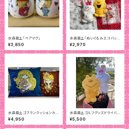
水森亜土「ペアマグ」
水森亜土「ぬいぐるみエコバッ
グ」
¥3,850
¥2,970
水森亜土ゴブランクッションカバ
水森亜土ゴルフグッズドライバー
ー
用ヘッドカバー
¥4,950
¥5,500