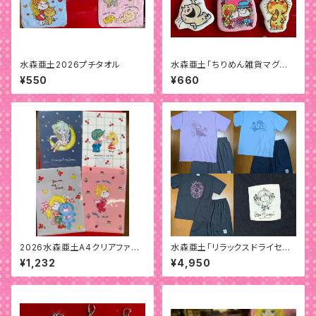
水森亜土2026プチタオル
水森亜土「ちりめん雑貨マグネッ
ト」
¥550
¥660
2026水森亜土A4クリアファイ
水森亜土「リラックスドライセット
ル(4枚)セット
アップ」
¥1,232
¥4,950