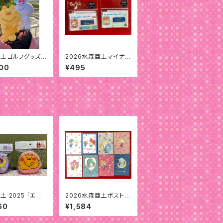
土ゴルフグッズド
2026水森亜土マイナン
ー用ヘッドカバー
バーカードケース
00
¥495
土 2025 「エコ
2026水森亜土ポストカ
」
ード(８枚)セット
60
¥1,584