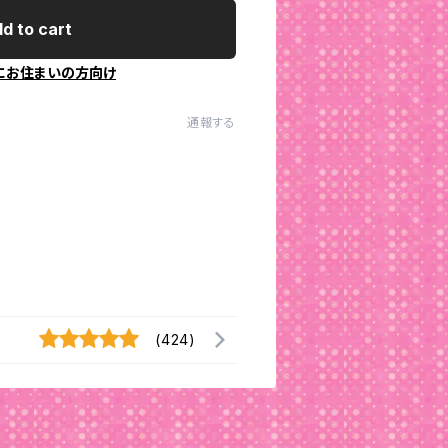
d to cart
にお住まいの方向け
通報する
(424)