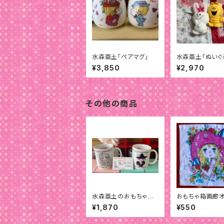
水森亜土「ペアマグ」
水森亜土「ぬいぐ
コバッグ」
¥3,850
¥2,970
その他の商品
水森亜土のおもちゃ箱
おもちゃ箱画廊
画廊オリジナル『 BIG
ナルハンドタオル
¥1,870
¥550
MUG CUP』
シャンテ」