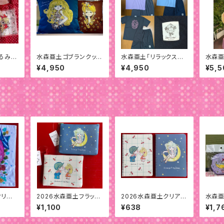
るみエ
水森亜土ゴブランクッシ
水森亜土「リラックスド
水森亜
ョンカバー
ライセットアップ」
ライバ
¥4,950
¥4,950
¥5,5
オリジ
2026水森亜土フラット
2026水森亜土クリアカ
水森亜
「アン
ポーチ
バーノート(B6)
バッグ
¥1,100
¥638
¥1,7