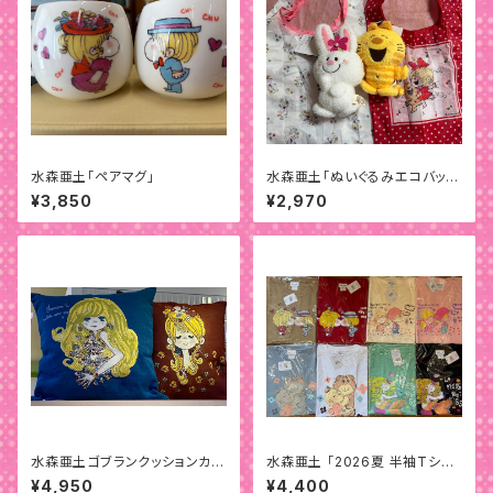
水森亜土「ペアマグ」
水森亜土「ぬいぐるみエコバッ
グ」
¥3,850
¥2,970
水森亜土ゴブランクッションカバ
水森亜土 「2026夏 半袖Tシャ
ー
ツ」
¥4,950
¥4,400