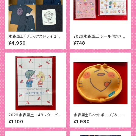
水森亜土「リラックスドライセット
2026水森亜土 シール付きメモ
アップ」
パッド
¥4,950
¥748
2026水森亜土 48レターパッ
水森亜土「ネットポーチ/みーた
ド
ん」
¥1,100
¥1,980