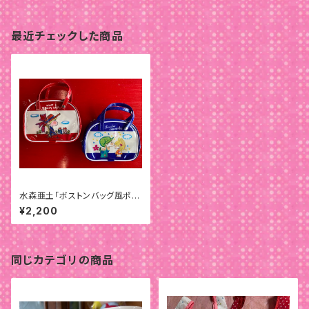
最近チェックした商品
水森亜土「ボストンバッグ風ポー
チ」
¥2,200
同じカテゴリの商品