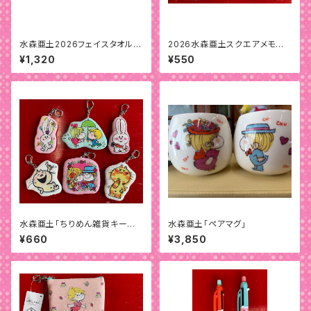
水森亜土2026フェイスタオル
2026水森亜土スクエアメモパッ
「テレフォン」
ド
¥1,320
¥550
水森亜土「ちりめん雑貨キーホ
水森亜土「ペアマグ」
ルダー」
¥660
¥3,850