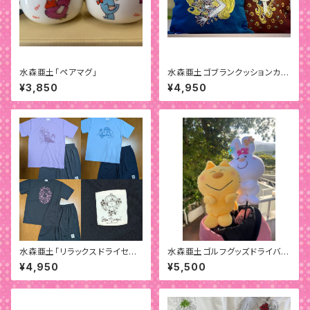
水森亜土「ペアマグ」
水森亜土ゴブランクッションカバ
ー
¥3,850
¥4,950
水森亜土「リラックスドライセット
水森亜土ゴルフグッズドライバー
アップ」
用ヘッドカバー
¥4,950
¥5,500