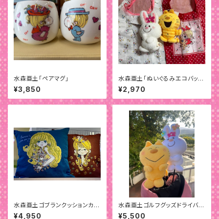
水森亜土「ペアマグ」
水森亜土「ぬいぐるみエコバッ
グ」
¥3,850
¥2,970
水森亜土ゴブランクッションカバ
水森亜土ゴルフグッズドライバー
ー
用ヘッドカバー
¥4,950
¥5,500