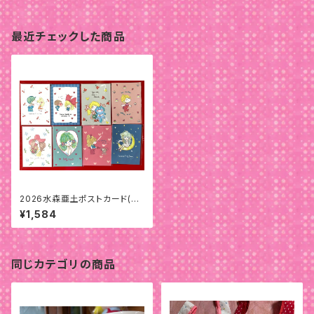
最近チェックした商品
2026水森亜土ポストカード(８
枚)セット
¥1,584
同じカテゴリの商品