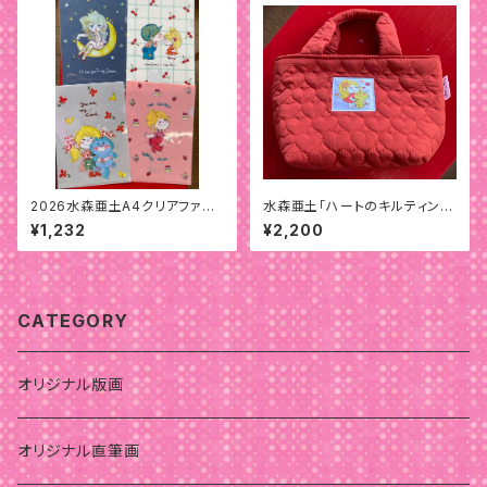
2026水森亜土A4クリアファイ
水森亜土「ハートのキルティング
ル(4枚)セット
ランチバッグ」
¥1,232
¥2,200
CATEGORY
オリジナル版画
オリジナル直筆画